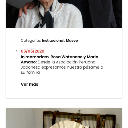
Centro Cultural Peruano Japonés
Cursos
Museo de la Inmigración Japonesa
Categorías:
Institucional, Museo
Fondo Editorial
06/05/2020
In memoriam. Rosa Watanabe y Mario
Amano:
Desde la Asociación Peruano
Teatro Peruano Japonés
Japonesa expresamos nuestro pésame a
su familia
Ver más