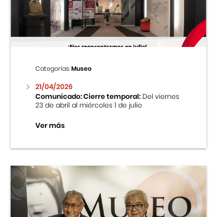
Centro Cultural Peruano Japonés
Cursos
Museo de la Inmigración Japonesa
Categorías:
Museo
Fondo Editorial
21/04/2026
Comunicado: Cierre temporal:
Del viernes
23 de abril al miércoles 1 de julio
Teatro Peruano Japonés
Ver más