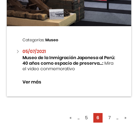
Categorías:
Museo
05/07/2021
Museo de la Inmigración Japonesa al Perú:
40 años como espacio de preserva...:
Mira
el video conmemorativo
Ver más
«
...
5
6
7
...
»