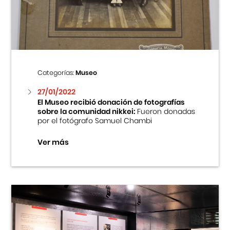
Centro Cultural Peruano Japonés
Cursos
Museo de la Inmigración Japonesa
Categorías:
Museo
Fondo Editorial
27/01/2022
El Museo recibió donación de fotografías
sobre la comunidad nikkei:
Fueron donadas
Teatro Peruano Japonés
por el fotógrafo Samuel Chambi
Ver más