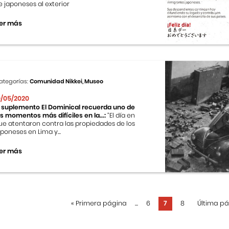
e japoneses al exterior
er más
ategorías:
Comunidad Nikkei, Museo
0/05/2020
l suplemento El Dominical recuerda uno de
os momentos más difíciles en la...:
“El día en
ue atentaron contra las propiedades de los
aponeses en Lima y...
er más
«
Primera página
...
6
7
8
Última p