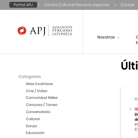
Portal APJ
Centro Cultural Peruano Japonés
Cursos
Nosotros
N
Últ
Categorías
Artes Escénicas
Cine / Video
Comunidad Nikkei
C
Concurso / Torneo
1
Conversatorio
D
Cultural
d
I
Danza
C
Educación