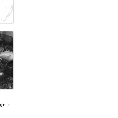
ágina
»