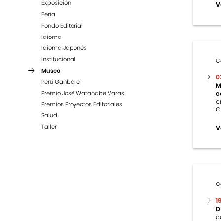
Exposición
V
Feria
Fondo Editorial
Idioma
Idioma Japonés
Institucional
C
Museo
0
Perú Ganbare
M
Premio José Watanabe Varas
c
c
Premios Proyectos Editoriales
C
Salud
Taller
V
C
1
D
c