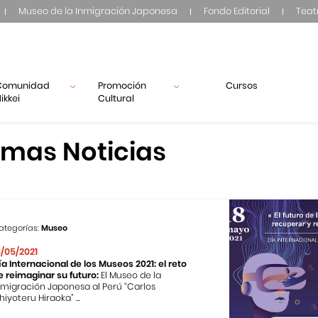
Museo de la Inmigración Japonesa
Fondo Editorial
Teat
Comunidad
Promoción
Cursos
ikkei
Cultural
imas Noticias
ategorías:
Museo
8/05/2021
ía Internacional de los Museos 2021: el reto
e reimaginar su futuro:
El Museo de la
nmigración Japonesa al Perú “Carlos
hiyoteru Hiraoka” ...