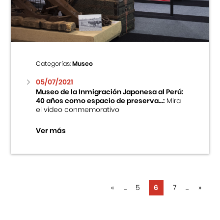
Categorías:
Museo
05/07/2021
Museo de la Inmigración Japonesa al Perú:
40 años como espacio de preserva...:
Mira
el video conmemorativo
Ver más
«
...
5
6
7
...
»