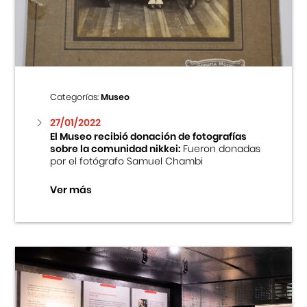
Centro Cultural Peruano Japonés
Cursos
Museo de la Inmigración Japonesa
Categorías:
Museo
Fondo Editorial
27/01/2022
El Museo recibió donación de fotografías
sobre la comunidad nikkei:
Fueron donadas
Teatro Peruano Japonés
por el fotógrafo Samuel Chambi
Ver más