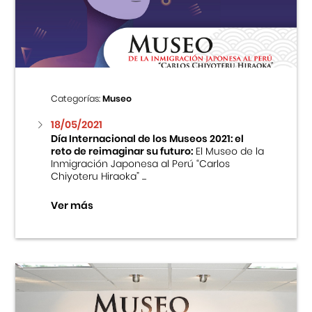
Centro Cultural Peruano Japonés
Cursos
Museo de la Inmigración Japonesa
Categorías:
Museo
Fondo Editorial
18/05/2021
Día Internacional de los Museos 2021: el
reto de reimaginar su futuro:
El Museo de la
Teatro Peruano Japonés
Inmigración Japonesa al Perú “Carlos
Chiyoteru Hiraoka” ...
Ver más