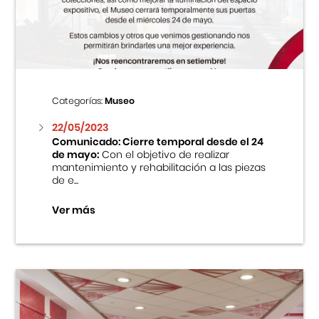
Centro Cultural Peruano Japonés
Cursos
Museo de la Inmigración Japonesa
Categorías:
Museo
Fondo Editorial
22/05/2023
Comunicado: Cierre temporal desde el 24
de mayo:
Con el objetivo de realizar
Teatro Peruano Japonés
mantenimiento y rehabilitación a las piezas
de e...
Ver más