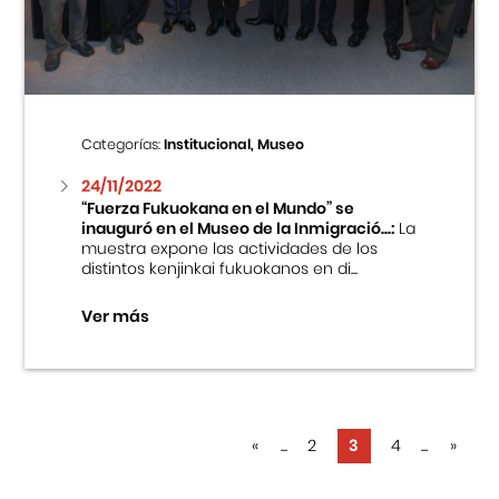
Categorías:
Institucional, Museo
24/11/2022
“Fuerza Fukuokana en el Mundo” se
inauguró en el Museo de la Inmigració...:
La
muestra expone las actividades de los
distintos kenjinkai fukuokanos en di...
Ver más
«
...
2
3
4
...
»