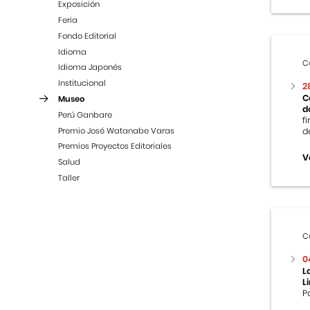
Exposición
Feria
Fondo Editorial
Idioma
C
Idioma Japonés
Institucional
2
C
Museo
d
Perú Ganbare
f
Premio José Watanabe Varas
d
Premios Proyectos Editoriales
V
Salud
Taller
C
0
L
L
P