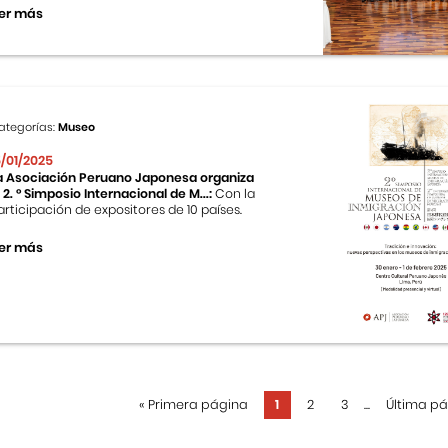
er más
ategorías:
Museo
5/01/2025
a Asociación Peruano Japonesa organiza
l 2. ° Simposio Internacional de M...:
Con la
articipación de expositores de 10 países.
er más
«
Primera página
1
2
3
...
Última p