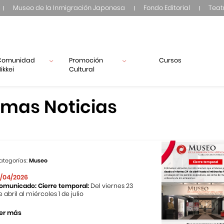
Museo de la Inmigración Japonesa
Fondo Editorial
Teat
Comunidad
Promoción
Cursos
ikkei
Cultural
imas Noticias
ategorías:
Museo
1/04/2026
omunicado: Cierre temporal:
Del viernes 23
e abril al miércoles 1 de julio
er más