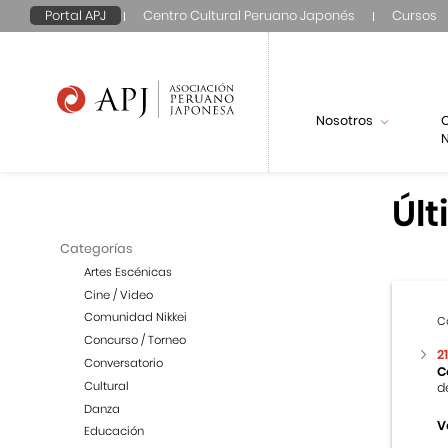
Portal APJ
Centro Cultural Peruano Japonés
Cursos
Nosotros
N
Últ
Categorías
Artes Escénicas
Cine / Video
Comunidad Nikkei
C
Concurso / Torneo
2
Conversatorio
C
Cultural
d
Danza
V
Educación