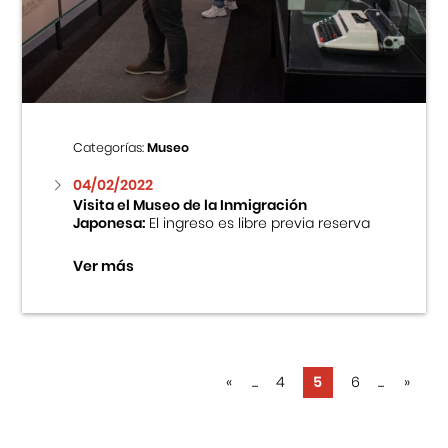
Categorías:
Museo
04/02/2022
Visita el Museo de la Inmigración
Japonesa:
El ingreso es libre previa reserva
Ver más
«
...
4
5
6
...
»