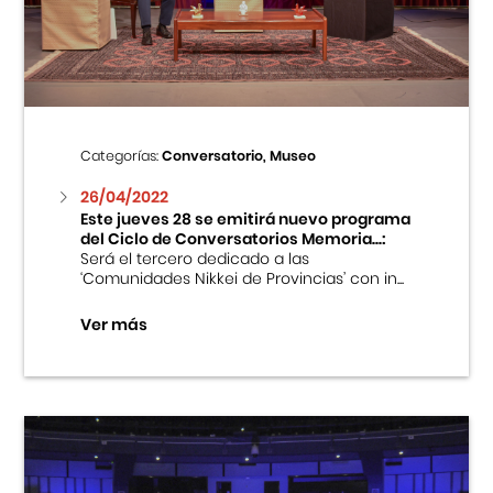
Centro Cultural Peruano Japonés
Cursos
Museo de la Inmigración Japonesa
Categorías:
Conversatorio, Museo
Fondo Editorial
26/04/2022
Este jueves 28 se emitirá nuevo programa
del Ciclo de Conversatorios Memoria...:
Teatro Peruano Japonés
Será el tercero dedicado a las
‘Comunidades Nikkei de Provincias’ con in...
Ver más