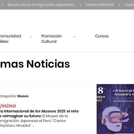
Museo de la Inmigración Japonesa
Fondo Editorial
Teat
Comunidad
Promoción
Cursos
ikkei
Cultural
imas Noticias
ategorías:
Museo
8/05/2021
ía Internacional de los Museos 2021: el reto
e reimaginar su futuro:
El Museo de la
nmigración Japonesa al Perú “Carlos
hiyoteru Hiraoka” ...