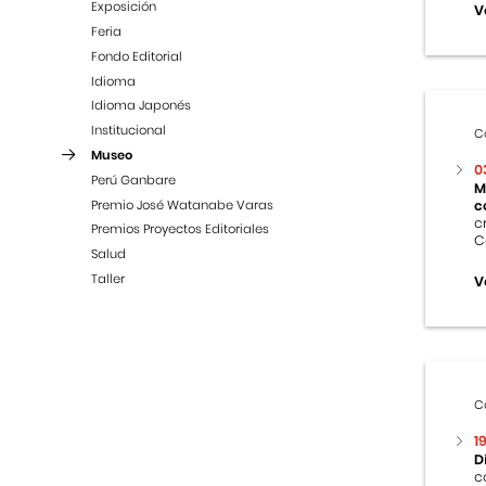
Exposición
V
Feria
Fondo Editorial
Idioma
Idioma Japonés
Institucional
C
Museo
0
Perú Ganbare
M
Premio José Watanabe Varas
c
c
Premios Proyectos Editoriales
C
Salud
Taller
V
C
1
D
c