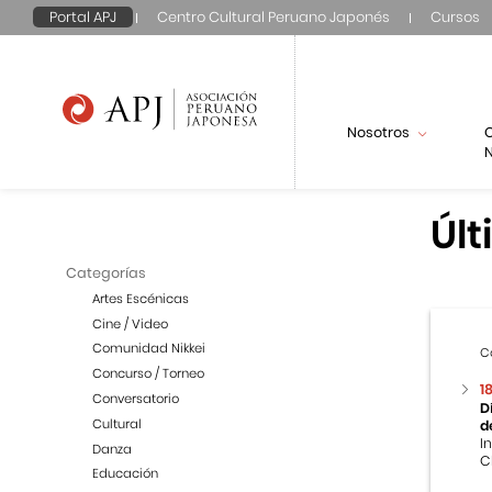
Portal APJ
Centro Cultural Peruano Japonés
Cursos
Nosotros
N
Últ
Categorías
Artes Escénicas
Cine / Video
Comunidad Nikkei
C
Concurso / Torneo
1
Conversatorio
D
Cultural
d
I
Danza
C
Educación