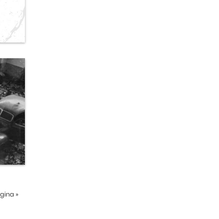
ágina
»