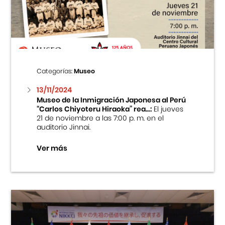
Centro Cultural Peruano Japonés
Cursos
Museo de la Inmigración Japonesa
Categorías:
Museo
Fondo Editorial
13/11/2024
Museo de la Inmigración Japonesa al Perú
“Carlos Chiyoteru Hiraoka” rea...:
El jueves
Teatro Peruano Japonés
21 de noviembre a las 7:00 p. m. en el
auditorio Jinnai.
Ver más