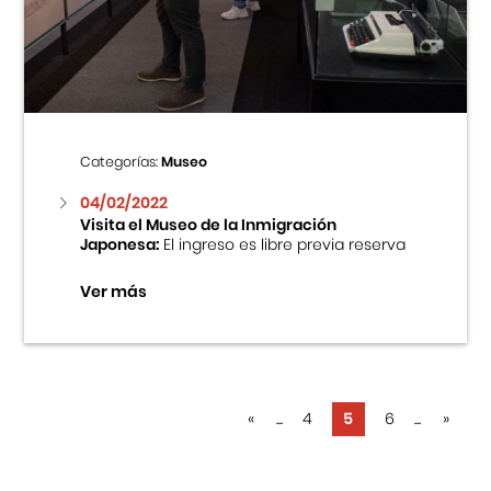
Categorías:
Museo
04/02/2022
Visita el Museo de la Inmigración
Japonesa:
El ingreso es libre previa reserva
Ver más
«
...
4
5
6
...
»