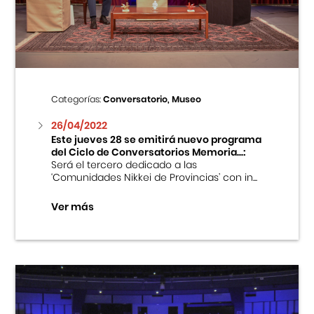
Centro Cultural Peruano Japonés
Cursos
Museo de la Inmigración Japonesa
Categorías:
Conversatorio, Museo
Fondo Editorial
26/04/2022
Este jueves 28 se emitirá nuevo programa
del Ciclo de Conversatorios Memoria...:
Teatro Peruano Japonés
Será el tercero dedicado a las
‘Comunidades Nikkei de Provincias’ con in...
Ver más