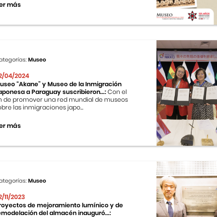
er más
ategorías:
Museo
2/04/2024
useo “Akane” y Museo de la Inmigración
aponesa a Paraguay suscribieron...:
Con el
in de promover una red mundial de museos
obre las inmigraciones japo...
er más
ategorías:
Museo
2/11/2023
royectos de mejoramiento lumínico y de
emodelación del almacén inauguró...: