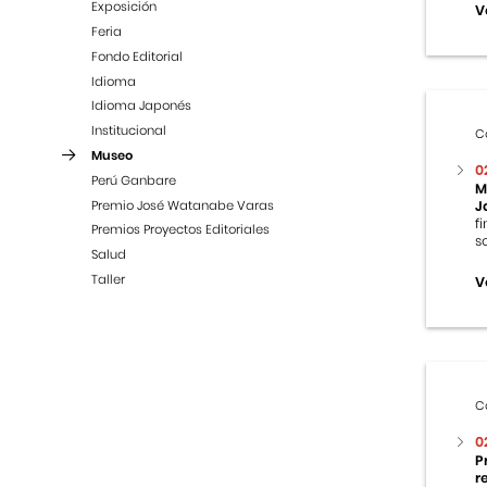
Exposición
V
Feria
Fondo Editorial
Idioma
Idioma Japonés
Institucional
C
Museo
0
Perú Ganbare
M
Premio José Watanabe Varas
J
f
Premios Proyectos Editoriales
s
Salud
Taller
V
C
0
P
r