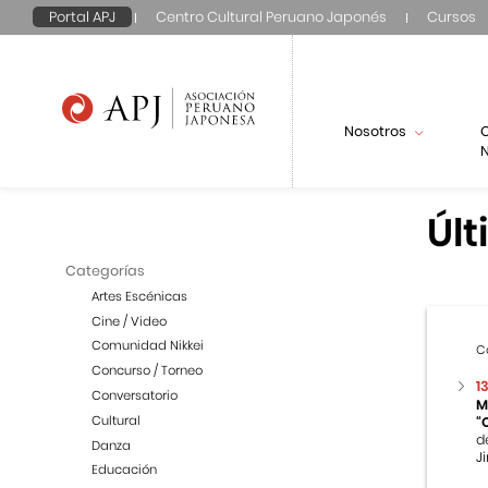
Portal APJ
Centro Cultural Peruano Japonés
Cursos
Nosotros
N
Últ
Categorías
Artes Escénicas
Cine / Video
Comunidad Nikkei
C
Concurso / Torneo
1
Conversatorio
M
Cultural
“
d
Danza
Ji
Educación