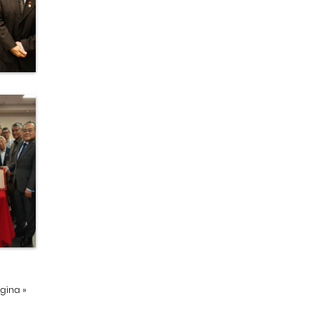
ágina
»