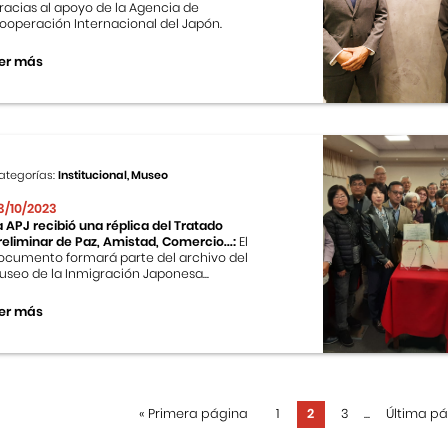
racias al apoyo de la Agencia de
ooperación Internacional del Japón.
er más
ategorías:
Institucional, Museo
3/10/2023
a APJ recibió una réplica del Tratado
reliminar de Paz, Amistad, Comercio...:
El
ocumento formará parte del archivo del
useo de la Inmigración Japonesa...
er más
«
Primera página
1
2
3
...
Última p