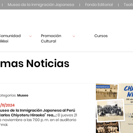
Museo de la Inmigración Japonesa
Fondo Editorial
Teat
Comunidad
Promoción
Cursos
ikkei
Cultural
imas Noticias
ategorías:
Museo
3/11/2024
useo de la Inmigración Japonesa al Perú
Carlos Chiyoteru Hiraoka” rea...:
El jueves 21
e noviembre a las 7:00 p. m. en el auditorio
nnai.