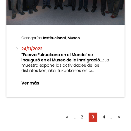
Categorías:
Institucional, Museo
24/11/2022
“Fuerza Fukuokana en el Mundo” se
inauguró en el Museo de la Inmigració...:
La
muestra expone las actividades de los
distintos kenjinkai fukuokanos en di...
Ver más
«
...
2
3
4
...
»