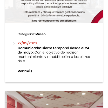
Centro Cultural Peruano Japonés
Cursos
Museo de la Inmigración Japonesa
Categorías:
Museo
Fondo Editorial
22/05/2023
Comunicado: Cierre temporal desde el 24
de mayo:
Con el objetivo de realizar
Teatro Peruano Japonés
mantenimiento y rehabilitación a las piezas
de e...
Ver más