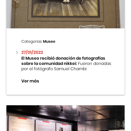
Centro Cultural Peruano Japonés
Cursos
Museo de la Inmigración Japonesa
Categorías:
Museo
Fondo Editorial
27/01/2022
El Museo recibió donación de fotografías
sobre la comunidad nikkei:
Fueron donadas
Teatro Peruano Japonés
por el fotógrafo Samuel Chambi
Ver más