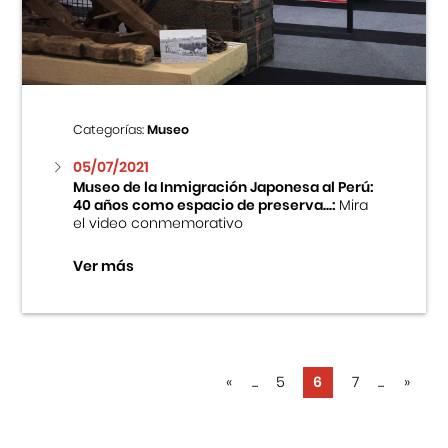
Categorías:
Museo
05/07/2021
Museo de la Inmigración Japonesa al Perú:
40 años como espacio de preserva...:
Mira
el video conmemorativo
Ver más
«
...
5
6
7
...
»