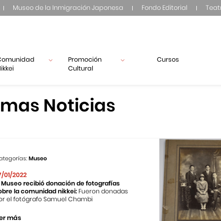
Museo de la Inmigración Japonesa
Fondo Editorial
Teat
Comunidad
Promoción
Cursos
ikkei
Cultural
imas Noticias
ategorías:
Museo
7/01/2022
l Museo recibió donación de fotografías
obre la comunidad nikkei:
Fueron donadas
or el fotógrafo Samuel Chambi
er más