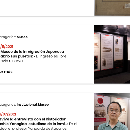
ategorías:
Museo
9/11/2021
l Museo de la Inmigración Japonesa
eabrió sus puertas:
• El ingreso es libre
revia reserva
er más
ategorías:
Institucional, Museo
6/07/2021
evive la entrevista con el historiador
oshio Yanagida, estudioso de la inmi...:
En el
ideo, el profesor Yanagida destaca los