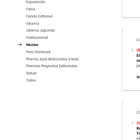
Exposición
Feria
Fondo Editorial
Idioma
Idioma Japonés
Institucional
C
Museo
1
Perú Ganbare
E
Premio José Watanabe Varas
r
p
Premios Proyectos Editoriales
Salud
V
Taller
C
2
R
T
v