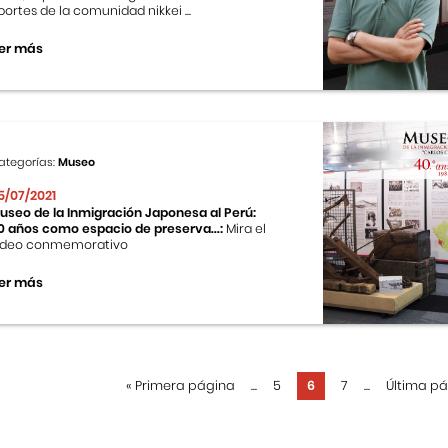
portes de la comunidad nikkei ...
er más
ategorías:
Museo
5/07/2021
useo de la Inmigración Japonesa al Perú:
0 años como espacio de preserva...:
Mira el
ideo conmemorativo
er más
«
Primera página
...
5
6
7
...
Última p