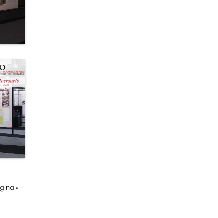
ágina
»