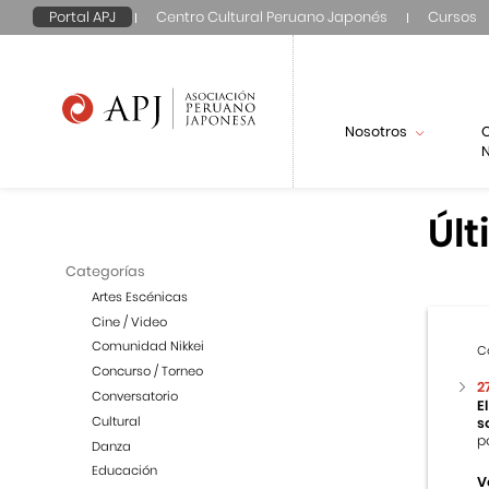
Portal APJ
Centro Cultural Peruano Japonés
Cursos
Nosotros
N
Últ
Categorías
Artes Escénicas
Cine / Video
Comunidad Nikkei
C
Concurso / Torneo
2
Conversatorio
E
Cultural
s
p
Danza
Educación
V