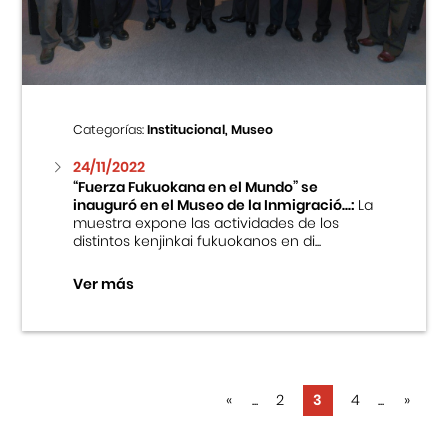
Categorías:
Institucional, Museo
24/11/2022
“Fuerza Fukuokana en el Mundo” se
inauguró en el Museo de la Inmigració...:
La
muestra expone las actividades de los
distintos kenjinkai fukuokanos en di...
Ver más
«
...
2
3
4
...
»