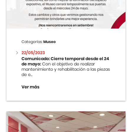
Centro Cultural Peruano Japonés
Cursos
Museo de la Inmigración Japonesa
Categorías:
Museo
Fondo Editorial
22/05/2023
Comunicado: Cierre temporal desde el 24
de mayo:
Con el objetivo de realizar
Teatro Peruano Japonés
mantenimiento y rehabilitación a las piezas
de e...
Ver más