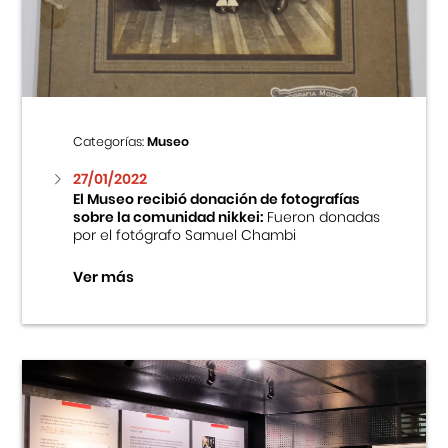
Centro Cultural Peruano Japonés
Cursos
Museo de la Inmigración Japonesa
Categorías:
Museo
Fondo Editorial
27/01/2022
El Museo recibió donación de fotografías
sobre la comunidad nikkei:
Fueron donadas
Teatro Peruano Japonés
por el fotógrafo Samuel Chambi
Ver más