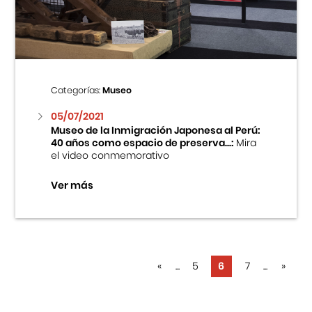
Categorías:
Museo
05/07/2021
Museo de la Inmigración Japonesa al Perú:
40 años como espacio de preserva...:
Mira
el video conmemorativo
Ver más
«
...
5
6
7
...
»