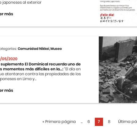
e japoneses al exterior
er más
ategorías:
Comunidad Nikkei, Museo
0/05/2020
l suplemento El Dominical recuerda uno de
os momentos más difíciles en la...:
“El día en
ue atentaron contra las propiedades de los
aponeses en Lima y...
er más
«
Primera página
...
6
7
8
Última p