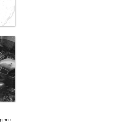
ágina
»