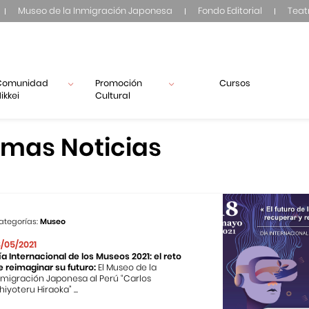
Museo de la Inmigración Japonesa
Fondo Editorial
Teat
Comunidad
Promoción
Cursos
ikkei
Cultural
imas Noticias
ategorías:
Museo
8/05/2021
ía Internacional de los Museos 2021: el reto
e reimaginar su futuro:
El Museo de la
nmigración Japonesa al Perú “Carlos
hiyoteru Hiraoka” ...