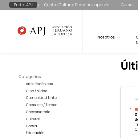
Portal APJ
Centro Cultural Peruano Japonés
Cursos
Nosotros
N
Últ
Categorías
Artes Escénicas
Cine / Video
Comunidad Nikkei
C
Concurso / Torneo
1
Conversatorio
D
Cultural
d
I
Danza
C
Educación