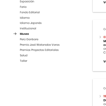
Exposición
V
Feria
Fondo Editorial
Idioma
Idioma Japonés
Institucional
C
Museo
0
Perú Ganbare
M
Premio José Watanabe Varas
c
c
Premios Proyectos Editoriales
C
Salud
Taller
V
C
1
D
c