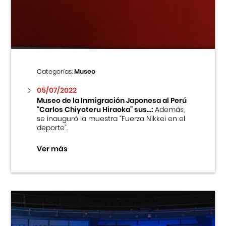
Centro Cultural Peruano Japonés
Cursos
Museo de la Inmigración Japonesa
Categorías:
Museo
Fondo Editorial
05/07/2022
Museo de la Inmigración Japonesa al Perú
“Carlos Chiyoteru Hiraoka” sus...:
Además,
Teatro Peruano Japonés
se inauguró la muestra “Fuerza Nikkei en el
deporte”.
Ver más