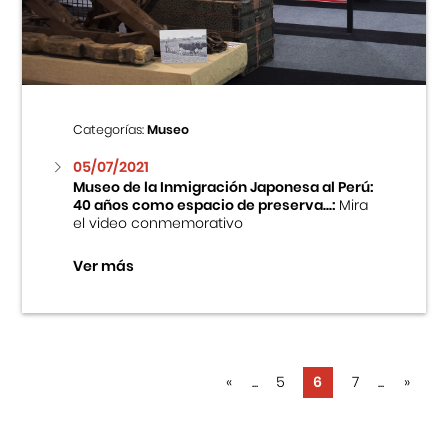
Categorías:
Museo
05/07/2021
Museo de la Inmigración Japonesa al Perú:
40 años como espacio de preserva...:
Mira
el video conmemorativo
Ver más
«
...
5
6
7
...
»