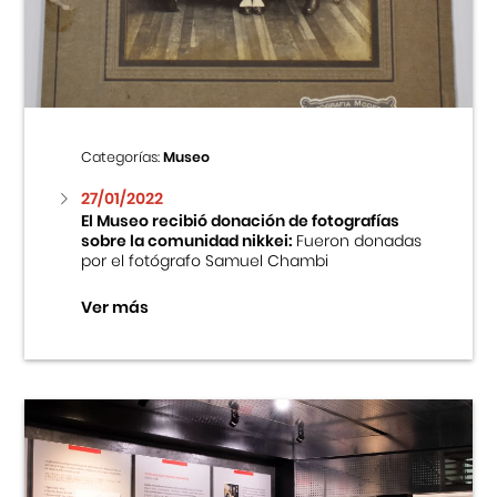
Centro Cultural Peruano Japonés
Cursos
Museo de la Inmigración Japonesa
Categorías:
Museo
Fondo Editorial
27/01/2022
El Museo recibió donación de fotografías
sobre la comunidad nikkei:
Fueron donadas
Teatro Peruano Japonés
por el fotógrafo Samuel Chambi
Ver más