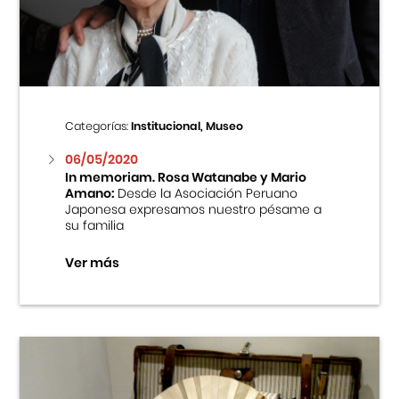
Centro Cultural Peruano Japonés
Cursos
Museo de la Inmigración Japonesa
Categorías:
Institucional, Museo
Fondo Editorial
06/05/2020
In memoriam. Rosa Watanabe y Mario
Amano:
Desde la Asociación Peruano
Teatro Peruano Japonés
Japonesa expresamos nuestro pésame a
su familia
Ver más