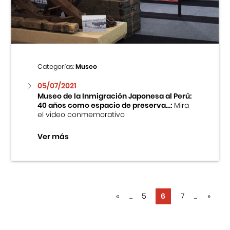
Categorías:
Museo
05/07/2021
Museo de la Inmigración Japonesa al Perú:
40 años como espacio de preserva...:
Mira
el video conmemorativo
Ver más
«
...
5
6
7
...
»