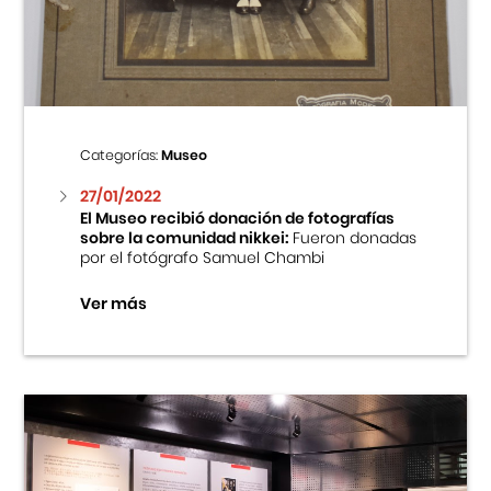
Centro Cultural Peruano Japonés
Cursos
Museo de la Inmigración Japonesa
Categorías:
Museo
Fondo Editorial
27/01/2022
El Museo recibió donación de fotografías
sobre la comunidad nikkei:
Fueron donadas
Teatro Peruano Japonés
por el fotógrafo Samuel Chambi
Ver más