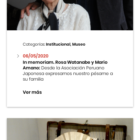
Centro Cultural Peruano Japonés
Cursos
Museo de la Inmigración Japonesa
Categorías:
Institucional, Museo
Fondo Editorial
06/05/2020
In memoriam. Rosa Watanabe y Mario
Amano:
Desde la Asociación Peruano
Teatro Peruano Japonés
Japonesa expresamos nuestro pésame a
su familia
Ver más