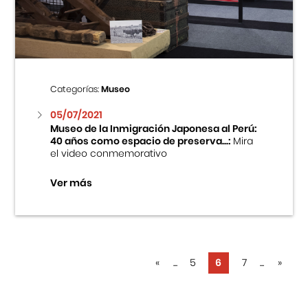
Categorías:
Museo
05/07/2021
Museo de la Inmigración Japonesa al Perú:
40 años como espacio de preserva...:
Mira
el video conmemorativo
Ver más
«
...
5
6
7
...
»