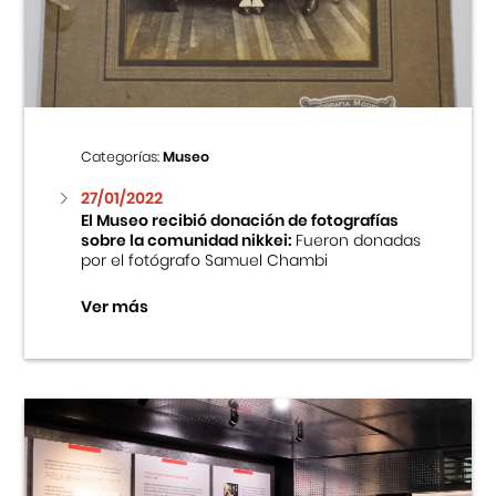
Centro Cultural Peruano Japonés
Cursos
Museo de la Inmigración Japonesa
Categorías:
Museo
Fondo Editorial
27/01/2022
El Museo recibió donación de fotografías
sobre la comunidad nikkei:
Fueron donadas
Teatro Peruano Japonés
por el fotógrafo Samuel Chambi
Ver más