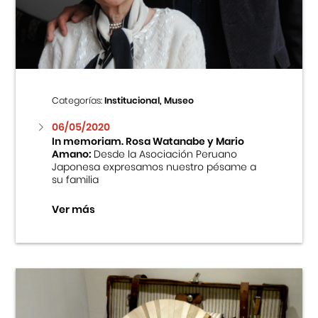
Centro Cultural Peruano Japonés
Cursos
Museo de la Inmigración Japonesa
Categorías:
Institucional, Museo
Fondo Editorial
06/05/2020
In memoriam. Rosa Watanabe y Mario
Amano:
Desde la Asociación Peruano
Teatro Peruano Japonés
Japonesa expresamos nuestro pésame a
su familia
Ver más