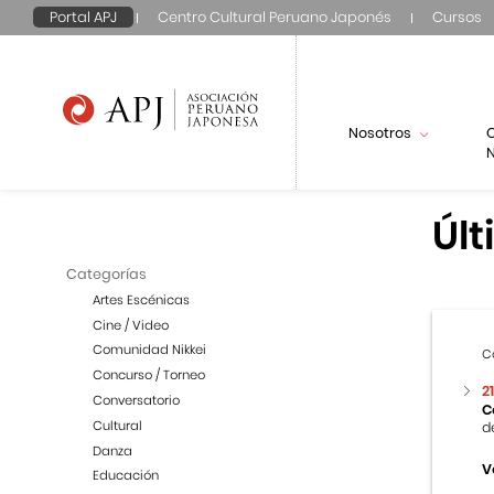
Portal APJ
Centro Cultural Peruano Japonés
Cursos
Nosotros
N
Últ
Categorías
Artes Escénicas
Cine / Video
Comunidad Nikkei
C
Concurso / Torneo
2
Conversatorio
C
Cultural
d
Danza
V
Educación