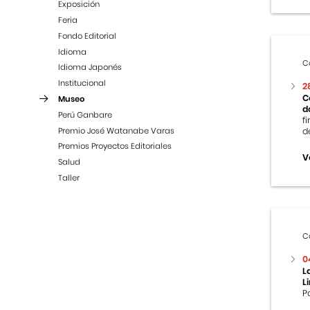
Exposición
Feria
Fondo Editorial
Idioma
C
Idioma Japonés
Institucional
2
C
Museo
d
Perú Ganbare
f
Premio José Watanabe Varas
d
Premios Proyectos Editoriales
V
Salud
Taller
C
0
L
L
P