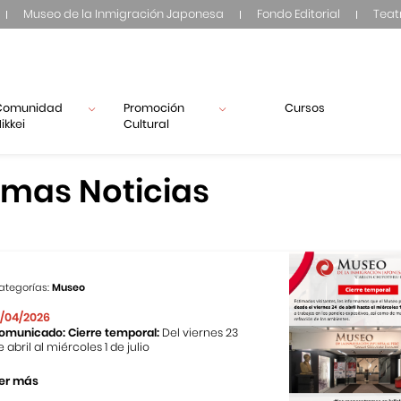
Museo de la Inmigración Japonesa
Fondo Editorial
Teat
Comunidad
Promoción
Cursos
ikkei
Cultural
imas Noticias
ategorías:
Museo
1/04/2026
omunicado: Cierre temporal:
Del viernes 23
e abril al miércoles 1 de julio
er más