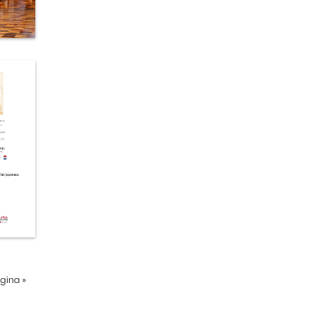
ágina
»