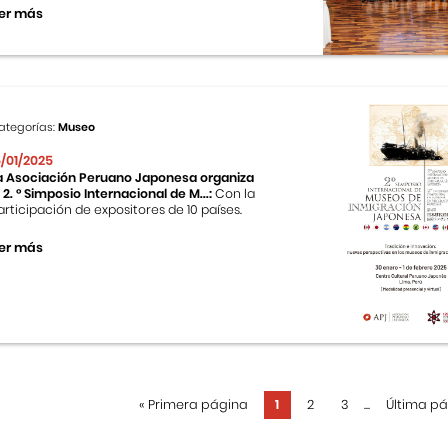
er más
ategorías:
Museo
5/01/2025
a Asociación Peruano Japonesa organiza
l 2. ° Simposio Internacional de M...:
Con la
articipación de expositores de 10 países.
er más
«
Primera página
1
2
3
...
Última p