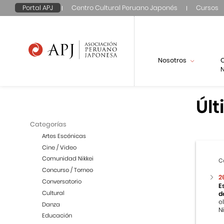
Portal APJ
Centro Cultural Peruano Japonés
Cursos
Nosotros
N
Últ
Categorías
Artes Escénicas
Cine / Video
Comunidad Nikkei
C
Concurso / Torneo
2
Conversatorio
E
Cultural
d
e
Danza
Ni
Educación