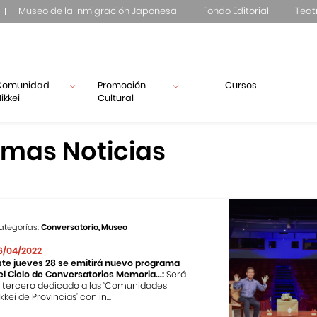
Museo de la Inmigración Japonesa
Fondo Editorial
Teat
Comunidad
Promoción
Cursos
ikkei
Cultural
imas Noticias
ategorías:
Conversatorio, Museo
6/04/2022
ste jueves 28 se emitirá nuevo programa
el Ciclo de Conversatorios Memoria...:
Será
l tercero dedicado a las ‘Comunidades
kkei de Provincias’ con in...