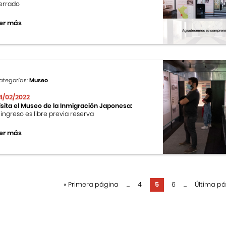
errado
er más
ategorías:
Museo
4/02/2022
isita el Museo de la Inmigración Japonesa:
l ingreso es libre previa reserva
er más
«
Primera página
...
4
5
6
...
Última p