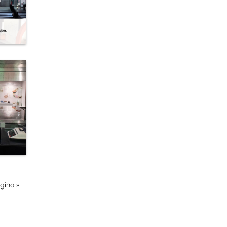
ágina
»