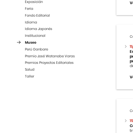
Exposición
V
Feria
Fondo Editorial
Idioma
Idioma Japonés
Institucional
C
Museo
1
Perú Ganbare
E
Premio José Watanabe Varas
p
p
Premios Proyectos Editoriales
d
Salud
Taller
V
C
1
C
t