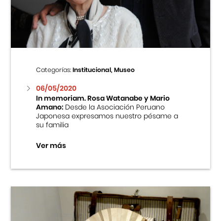
Centro Cultural Peruano Japonés
Cursos
Museo de la Inmigración Japonesa
Categorías:
Institucional, Museo
Fondo Editorial
06/05/2020
In memoriam. Rosa Watanabe y Mario
Amano:
Desde la Asociación Peruano
Teatro Peruano Japonés
Japonesa expresamos nuestro pésame a
su familia
Ver más