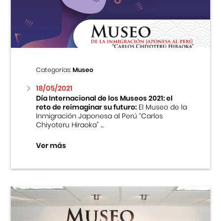
Centro Cultural Peruano Japonés
Cursos
Museo de la Inmigración Japonesa
Categorías:
Museo
Fondo Editorial
18/05/2021
Día Internacional de los Museos 2021: el
reto de reimaginar su futuro:
El Museo de la
Teatro Peruano Japonés
Inmigración Japonesa al Perú “Carlos
Chiyoteru Hiraoka” ...
Ver más