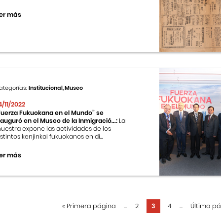
er más
ategorías:
Institucional, Museo
4/11/2022
Fuerza Fukuokana en el Mundo” se
nauguró en el Museo de la Inmigració...:
La
uestra expone las actividades de los
istintos kenjinkai fukuokanos en di...
er más
«
Primera página
...
2
3
4
...
Última p