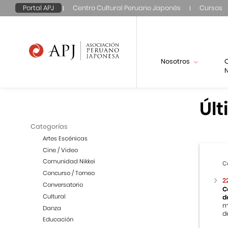
Portal APJ
Centro Cultural Peruano Japonés
Cursos
Nosotros
N
Últ
Categorías
Artes Escénicas
Cine / Video
Comunidad Nikkei
C
Concurso / Torneo
2
Conversatorio
C
Cultural
d
m
Danza
de
Educación