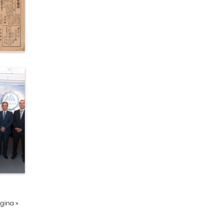
ágina
»