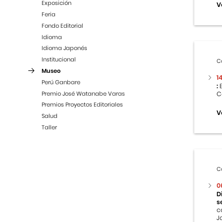
Exposición
V
Feria
Fondo Editorial
Idioma
Idioma Japonés
Institucional
C
Museo
1
Perú Ganbare
:
E
Premio José Watanabe Varas
C
Premios Proyectos Editoriales
V
Salud
Taller
C
0
D
s
c
J