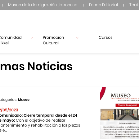
Museo de la Inmigración Japonesa
Fondo Editorial
Teat
Comunidad
Promoción
Cursos
ikkei
Cultural
imas Noticias
ategorías:
Museo
2/05/2023
omunicado: Cierre temporal desde el 24
e mayo:
Con el objetivo de realizar
antenimiento y rehabilitación a las piezas
 e...