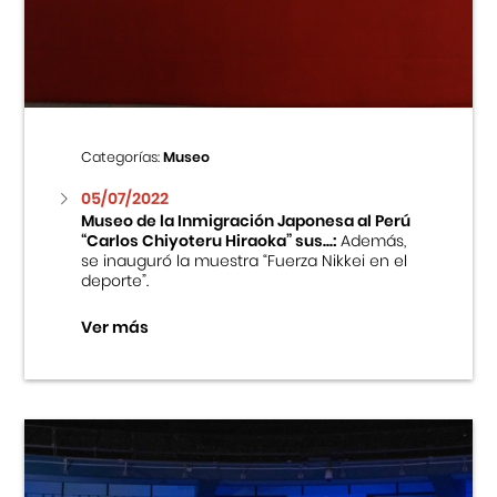
Centro Cultural Peruano Japonés
Cursos
Museo de la Inmigración Japonesa
Categorías:
Museo
Fondo Editorial
05/07/2022
Museo de la Inmigración Japonesa al Perú
“Carlos Chiyoteru Hiraoka” sus...:
Además,
Teatro Peruano Japonés
se inauguró la muestra “Fuerza Nikkei en el
deporte”.
Ver más