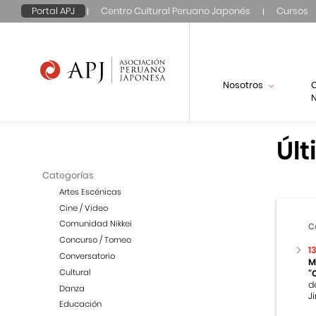
Portal APJ
Centro Cultural Peruano Japonés
Cursos
Nosotros
N
Últ
Categorías
Artes Escénicas
Cine / Video
Comunidad Nikkei
C
Concurso / Torneo
1
Conversatorio
M
Cultural
“
d
Danza
Ji
Educación