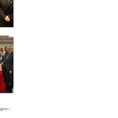
ágina
»