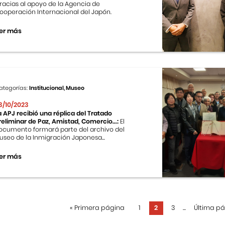
racias al apoyo de la Agencia de
ooperación Internacional del Japón.
er más
ategorías:
Institucional, Museo
3/10/2023
a APJ recibió una réplica del Tratado
reliminar de Paz, Amistad, Comercio...:
El
ocumento formará parte del archivo del
useo de la Inmigración Japonesa...
er más
«
Primera página
1
2
3
...
Última p