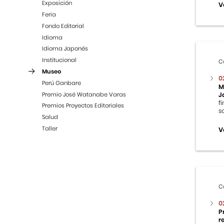
Exposición
V
Feria
Fondo Editorial
Idioma
Idioma Japonés
Institucional
C
Museo
0
Perú Ganbare
M
Premio José Watanabe Varas
J
f
Premios Proyectos Editoriales
s
Salud
Taller
V
C
0
P
r