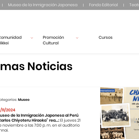
Museo de la Inmigración Japonesa
Fondo Editorial
Teat
Comunidad
Promoción
Cursos
ikkei
Cultural
imas Noticias
ategorías:
Museo
3/11/2024
useo de la Inmigración Japonesa al Perú
Carlos Chiyoteru Hiraoka” rea...:
El jueves 21
e noviembre a las 7:00 p. m. en el auditorio
nnai.