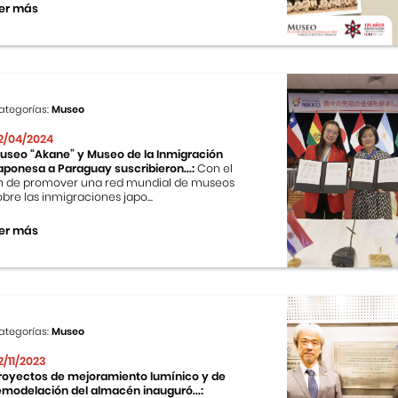
er más
ategorías:
Museo
2/04/2024
useo “Akane” y Museo de la Inmigración
aponesa a Paraguay suscribieron...:
Con el
in de promover una red mundial de museos
obre las inmigraciones japo...
er más
ategorías:
Museo
2/11/2023
royectos de mejoramiento lumínico y de
emodelación del almacén inauguró...: