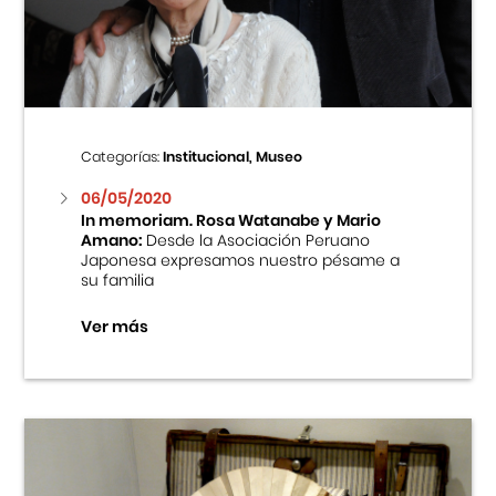
Centro Cultural Peruano Japonés
Cursos
Museo de la Inmigración Japonesa
Categorías:
Institucional, Museo
Fondo Editorial
06/05/2020
In memoriam. Rosa Watanabe y Mario
Amano:
Desde la Asociación Peruano
Teatro Peruano Japonés
Japonesa expresamos nuestro pésame a
su familia
Ver más