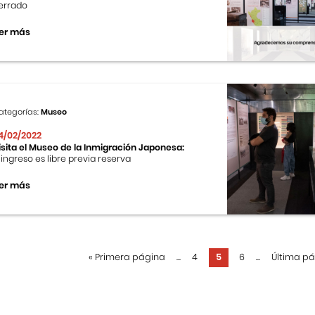
errado
er más
ategorías:
Museo
4/02/2022
isita el Museo de la Inmigración Japonesa:
l ingreso es libre previa reserva
er más
«
Primera página
...
4
5
6
...
Última p