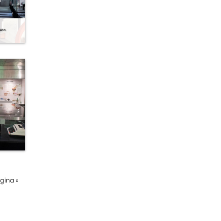
ágina
»