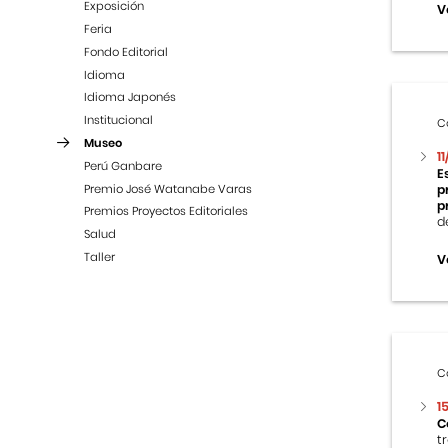
Exposición
V
Feria
Fondo Editorial
Idioma
Idioma Japonés
Institucional
C
Museo
1
Perú Ganbare
E
Premio José Watanabe Varas
p
p
Premios Proyectos Editoriales
d
Salud
Taller
V
C
1
C
t