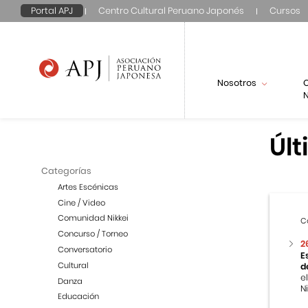
Portal APJ
Centro Cultural Peruano Japonés
Cursos
Nosotros
N
Últ
Categorías
Artes Escénicas
Cine / Video
Comunidad Nikkei
C
Concurso / Torneo
2
Conversatorio
E
Cultural
d
e
Danza
Ni
Educación