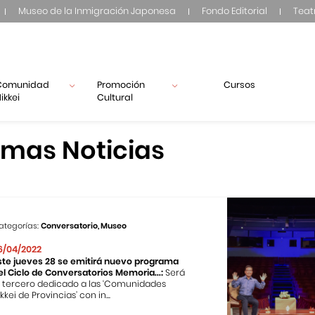
Museo de la Inmigración Japonesa
Fondo Editorial
Teat
Comunidad
Promoción
Cursos
ikkei
Cultural
imas Noticias
ategorías:
Conversatorio, Museo
6/04/2022
ste jueves 28 se emitirá nuevo programa
el Ciclo de Conversatorios Memoria...:
Será
l tercero dedicado a las ‘Comunidades
kkei de Provincias’ con in...