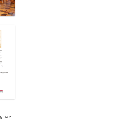
ágina
»