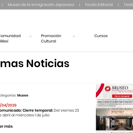
Museo de la Inmigración Japonesa
Fondo Editorial
Teat
Comunidad
Promoción
Cursos
ikkei
Cultural
imas Noticias
ategorías:
Museo
1/04/2026
omunicado: Cierre temporal:
Del viernes 23
e abril al miércoles 1 de julio
er más