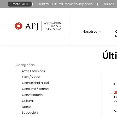
Portal APJ
Centro Cultural Peruano Japonés
Cursos
Nosotros
N
Últ
Categorías
Artes Escénicas
Cine / Video
Comunidad Nikkei
C
Concurso / Torneo
2
Conversatorio
C
Cultural
d
Danza
V
Educación