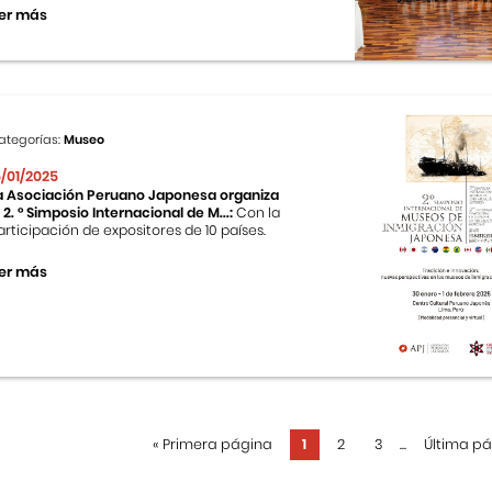
er más
ategorías:
Museo
5/01/2025
a Asociación Peruano Japonesa organiza
l 2. ° Simposio Internacional de M...:
Con la
articipación de expositores de 10 países.
er más
«
Primera página
1
2
3
...
Última p