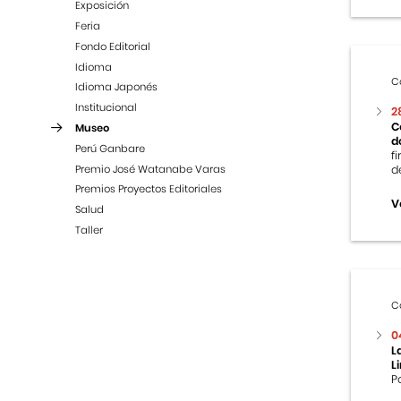
Exposición
Feria
Fondo Editorial
Idioma
C
Idioma Japonés
Institucional
2
C
Museo
d
Perú Ganbare
f
Premio José Watanabe Varas
d
Premios Proyectos Editoriales
V
Salud
Taller
C
0
L
L
P