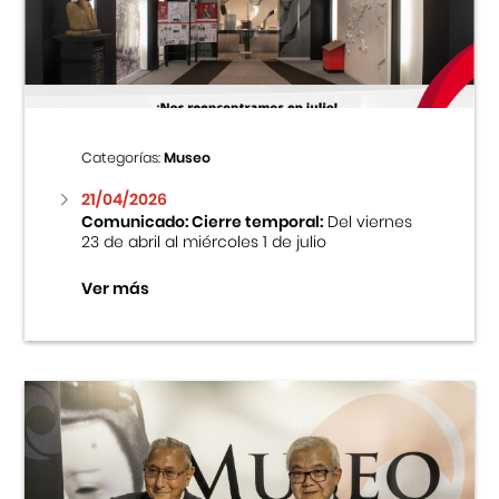
Centro Cultural Peruano Japonés
Cursos
Museo de la Inmigración Japonesa
Categorías:
Museo
Fondo Editorial
21/04/2026
Comunicado: Cierre temporal:
Del viernes
23 de abril al miércoles 1 de julio
Teatro Peruano Japonés
Ver más