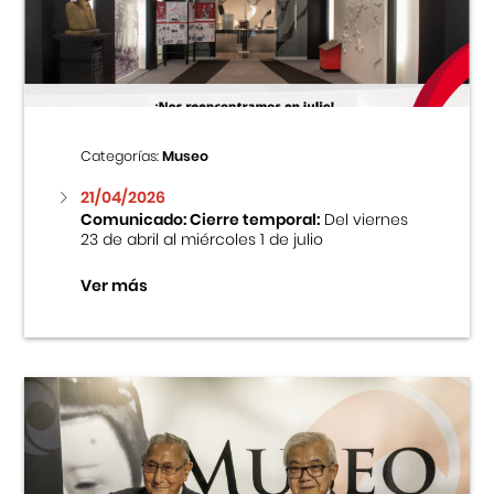
Centro Cultural Peruano Japonés
Cursos
Museo de la Inmigración Japonesa
Categorías:
Museo
Fondo Editorial
21/04/2026
Comunicado: Cierre temporal:
Del viernes
23 de abril al miércoles 1 de julio
Teatro Peruano Japonés
Ver más