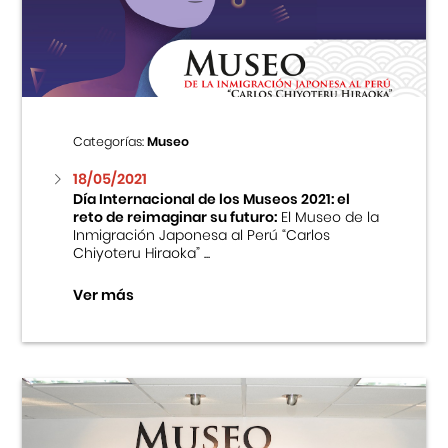
Centro Cultural Peruano Japonés
Cursos
Museo de la Inmigración Japonesa
Categorías:
Museo
Fondo Editorial
18/05/2021
Día Internacional de los Museos 2021: el
reto de reimaginar su futuro:
El Museo de la
Teatro Peruano Japonés
Inmigración Japonesa al Perú “Carlos
Chiyoteru Hiraoka” ...
Ver más