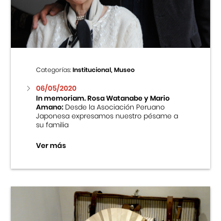
Centro Cultural Peruano Japonés
Cursos
Museo de la Inmigración Japonesa
Categorías:
Institucional, Museo
Fondo Editorial
06/05/2020
In memoriam. Rosa Watanabe y Mario
Amano:
Desde la Asociación Peruano
Teatro Peruano Japonés
Japonesa expresamos nuestro pésame a
su familia
Ver más