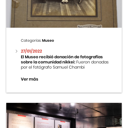
Centro Cultural Peruano Japonés
Cursos
Museo de la Inmigración Japonesa
Categorías:
Museo
Fondo Editorial
27/01/2022
El Museo recibió donación de fotografías
sobre la comunidad nikkei:
Fueron donadas
Teatro Peruano Japonés
por el fotógrafo Samuel Chambi
Ver más