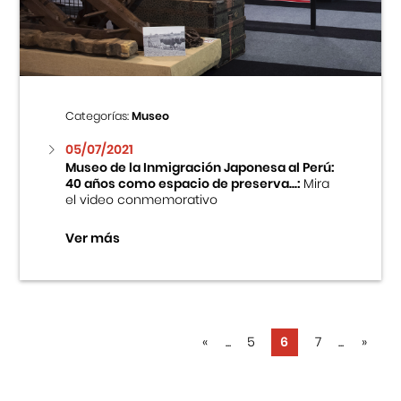
Categorías:
Museo
05/07/2021
Museo de la Inmigración Japonesa al Perú:
40 años como espacio de preserva...:
Mira
el video conmemorativo
Ver más
«
...
5
6
7
...
»