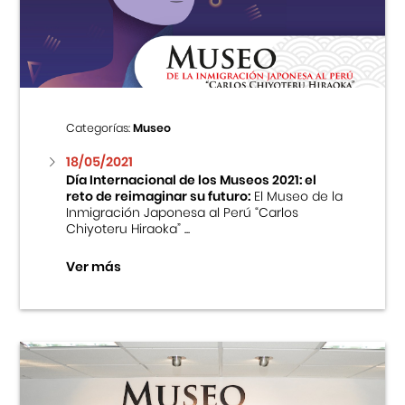
Centro Cultural Peruano Japonés
Cursos
Museo de la Inmigración Japonesa
Categorías:
Museo
Fondo Editorial
18/05/2021
Día Internacional de los Museos 2021: el
reto de reimaginar su futuro:
El Museo de la
Teatro Peruano Japonés
Inmigración Japonesa al Perú “Carlos
Chiyoteru Hiraoka” ...
Ver más