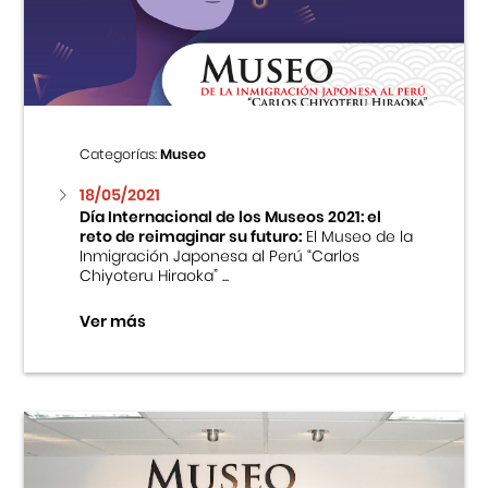
Centro Cultural Peruano Japonés
Cursos
Museo de la Inmigración Japonesa
Categorías:
Museo
Fondo Editorial
18/05/2021
Día Internacional de los Museos 2021: el
reto de reimaginar su futuro:
El Museo de la
Teatro Peruano Japonés
Inmigración Japonesa al Perú “Carlos
Chiyoteru Hiraoka” ...
Ver más