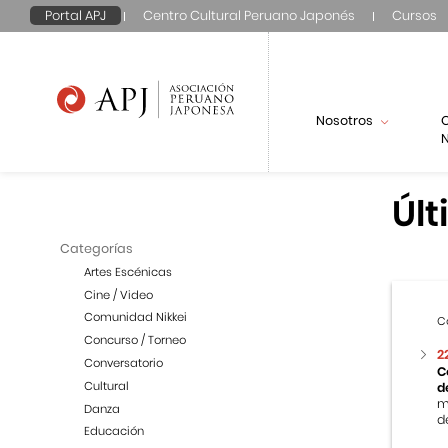
Portal APJ
Centro Cultural Peruano Japonés
Cursos
Nosotros
N
Últ
Categorías
Artes Escénicas
Cine / Video
Comunidad Nikkei
C
Concurso / Torneo
2
Conversatorio
C
Cultural
d
m
Danza
de
Educación