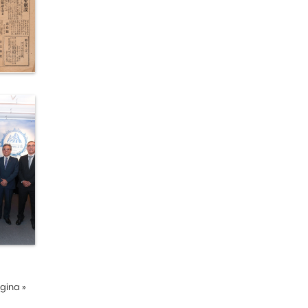
ágina
»