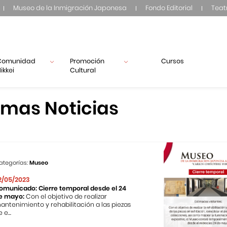
Museo de la Inmigración Japonesa
Fondo Editorial
Teat
Comunidad
Promoción
Cursos
ikkei
Cultural
imas Noticias
ategorías:
Museo
2/05/2023
omunicado: Cierre temporal desde el 24
e mayo:
Con el objetivo de realizar
antenimiento y rehabilitación a las piezas
 e...