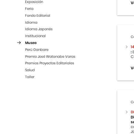
Exposición
V
Feria
Fondo Editorial
Idioma
Idioma Japonés
Institucional
C
Museo
1
Perú Ganbare
:
E
Premio José Watanabe Varas
C
Premios Proyectos Editoriales
V
Salud
Taller
C
0
D
s
c
J