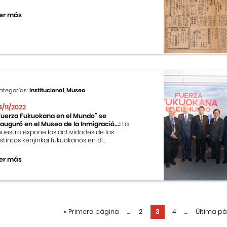
er más
ategorías:
Institucional, Museo
4/11/2022
Fuerza Fukuokana en el Mundo” se
nauguró en el Museo de la Inmigració...:
La
uestra expone las actividades de los
istintos kenjinkai fukuokanos en di...
er más
«
Primera página
...
2
3
4
...
Última p