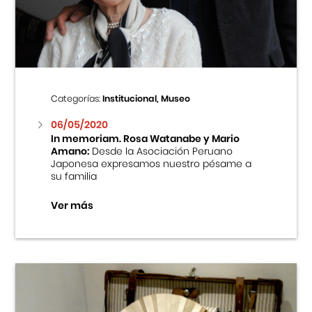
Centro Cultural Peruano Japonés
Cursos
Museo de la Inmigración Japonesa
Categorías:
Institucional, Museo
Fondo Editorial
06/05/2020
In memoriam. Rosa Watanabe y Mario
Amano:
Desde la Asociación Peruano
Teatro Peruano Japonés
Japonesa expresamos nuestro pésame a
su familia
Ver más