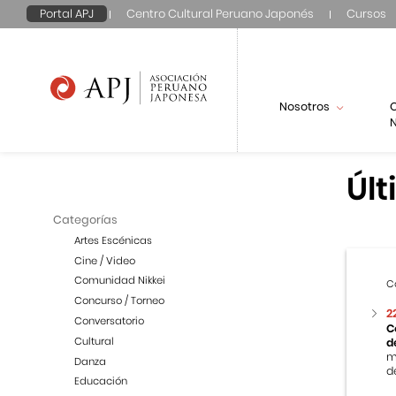
Portal APJ
Centro Cultural Peruano Japonés
Cursos
Nosotros
N
Últ
Categorías
Artes Escénicas
Cine / Video
Comunidad Nikkei
C
Concurso / Torneo
2
Conversatorio
C
Cultural
d
m
Danza
de
Educación