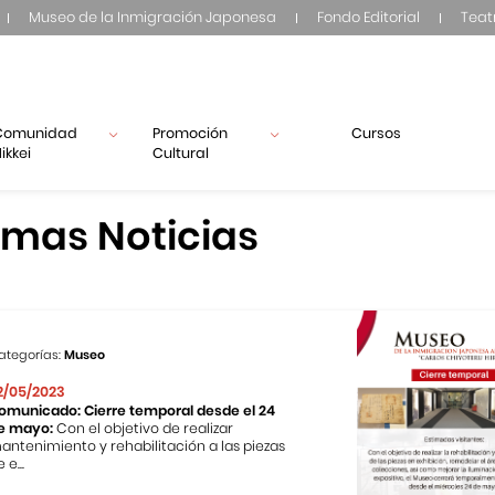
Museo de la Inmigración Japonesa
Fondo Editorial
Teat
Comunidad
Promoción
Cursos
ikkei
Cultural
imas Noticias
ategorías:
Museo
2/05/2023
omunicado: Cierre temporal desde el 24
e mayo:
Con el objetivo de realizar
antenimiento y rehabilitación a las piezas
 e...