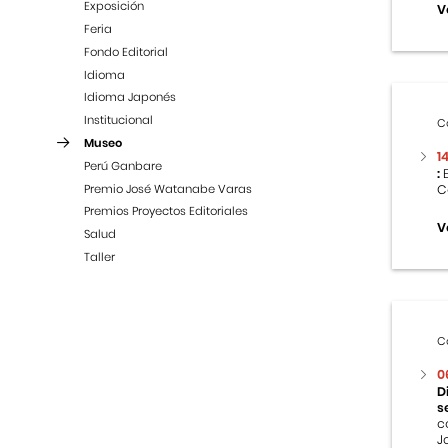
Exposición
V
Feria
Fondo Editorial
Idioma
Idioma Japonés
Institucional
C
Museo
1
Perú Ganbare
:
E
Premio José Watanabe Varas
C
Premios Proyectos Editoriales
V
Salud
Taller
C
0
D
s
c
J