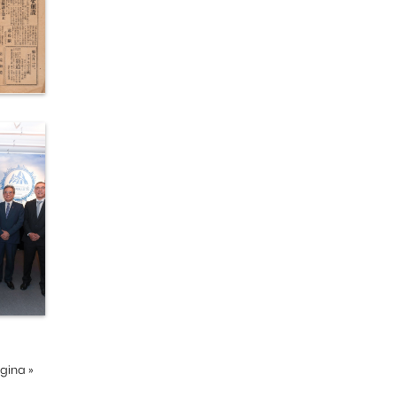
ágina
»