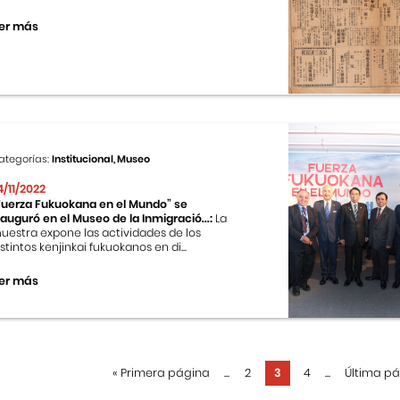
er más
ategorías:
Institucional, Museo
4/11/2022
Fuerza Fukuokana en el Mundo” se
nauguró en el Museo de la Inmigració...:
La
uestra expone las actividades de los
istintos kenjinkai fukuokanos en di...
er más
«
Primera página
...
2
3
4
...
Última p