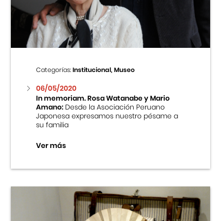
Centro Cultural Peruano Japonés
Cursos
Museo de la Inmigración Japonesa
Categorías:
Institucional, Museo
Fondo Editorial
06/05/2020
In memoriam. Rosa Watanabe y Mario
Amano:
Desde la Asociación Peruano
Teatro Peruano Japonés
Japonesa expresamos nuestro pésame a
su familia
Ver más