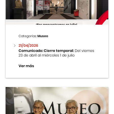
Centro Cultural Peruano Japonés
Cursos
Museo de la Inmigración Japonesa
Categorías:
Museo
Fondo Editorial
21/04/2026
Comunicado: Cierre temporal:
Del viernes
23 de abril al miércoles 1 de julio
Teatro Peruano Japonés
Ver más