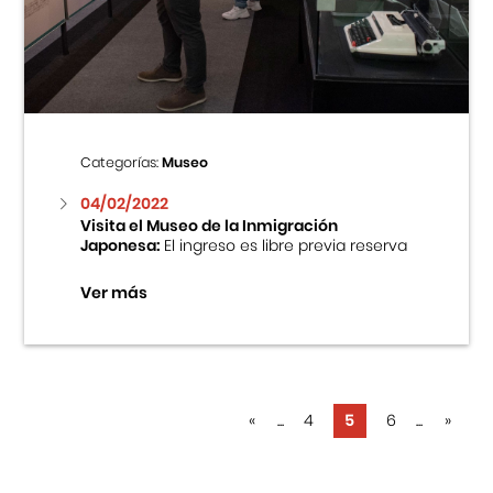
Categorías:
Museo
04/02/2022
Visita el Museo de la Inmigración
Japonesa:
El ingreso es libre previa reserva
Ver más
«
...
4
5
6
...
»