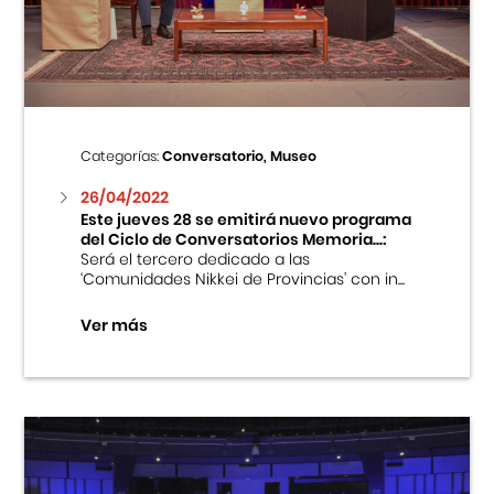
Centro Cultural Peruano Japonés
Cursos
Museo de la Inmigración Japonesa
Categorías:
Conversatorio, Museo
Fondo Editorial
26/04/2022
Este jueves 28 se emitirá nuevo programa
del Ciclo de Conversatorios Memoria...:
Teatro Peruano Japonés
Será el tercero dedicado a las
‘Comunidades Nikkei de Provincias’ con in...
Ver más