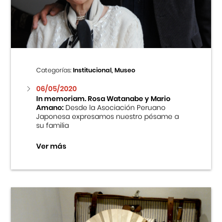
Centro Cultural Peruano Japonés
Cursos
Museo de la Inmigración Japonesa
Categorías:
Institucional, Museo
Fondo Editorial
06/05/2020
In memoriam. Rosa Watanabe y Mario
Amano:
Desde la Asociación Peruano
Teatro Peruano Japonés
Japonesa expresamos nuestro pésame a
su familia
Ver más